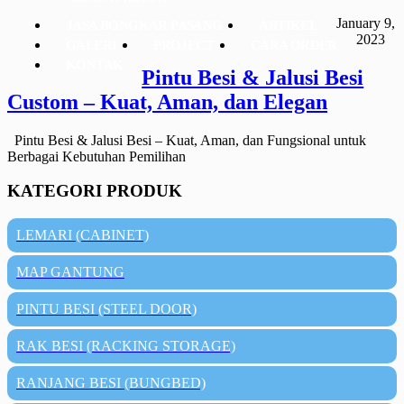
January 9,
JASA BONGKAR PASANG
ARTIKEL
2023
GALERI
PROJECT
CARA ORDER
KONTAK
Pintu Besi & Jalusi Besi
Custom – Kuat, Aman, dan Elegan
Pintu Besi & Jalusi Besi – Kuat, Aman, dan Fungsional untuk
Berbagai Kebutuhan Pemilihan
KATEGORI PRODUK
LEMARI (CABINET)
MAP GANTUNG
PINTU BESI (STEEL DOOR)
RAK BESI (RACKING STORAGE)
RANJANG BESI (BUNGBED)