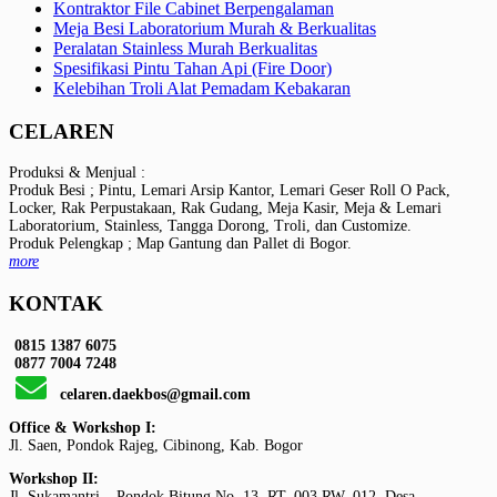
Kontraktor File Cabinet Berpengalaman
Meja Besi Laboratorium Murah & Berkualitas
Peralatan Stainless Murah Berkualitas
Spesifikasi Pintu Tahan Api (Fire Door)
Kelebihan Troli Alat Pemadam Kebakaran
CELAREN
Produksi & Menjual :
Produk Besi ; Pintu, Lemari Arsip Kantor, Lemari Geser Roll O Pack,
Locker, Rak Perpustakaan, Rak Gudang, Meja Kasir, Meja & Lemari
Laboratorium, Stainless, Tangga Dorong, Troli, dan Customize.
Produk Pelengkap ; Map Gantung dan Pallet di Bogor.
more
KONTAK
0815 1387 6075
0877 7004 7248
celaren.daekbos@gmail.com
Office & Workshop I:
Jl. Saen, Pondok Rajeg, Cibinong, Kab. Bogor
Workshop II:
Jl. Sukamantri – Pondok Bitung No. 13, RT. 003 RW. 012, Desa