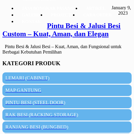
January 9,
JASA BONGKAR PASANG
ARTIKEL
2023
GALERI
PROJECT
CARA ORDER
KONTAK
Pintu Besi & Jalusi Besi
Custom – Kuat, Aman, dan Elegan
Pintu Besi & Jalusi Besi – Kuat, Aman, dan Fungsional untuk
Berbagai Kebutuhan Pemilihan
KATEGORI PRODUK
LEMARI (CABINET)
MAP GANTUNG
PINTU BESI (STEEL DOOR)
RAK BESI (RACKING STORAGE)
RANJANG BESI (BUNGBED)