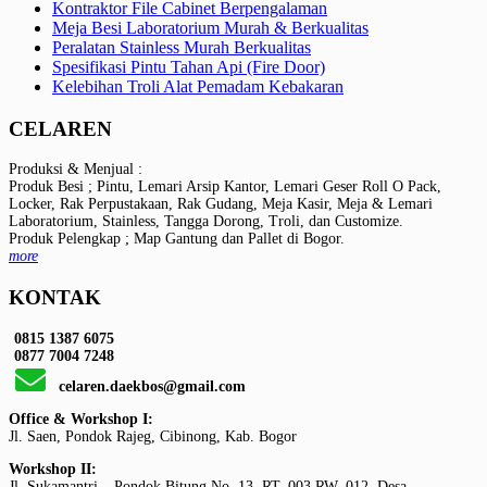
Kontraktor File Cabinet Berpengalaman
Meja Besi Laboratorium Murah & Berkualitas
Peralatan Stainless Murah Berkualitas
Spesifikasi Pintu Tahan Api (Fire Door)
Kelebihan Troli Alat Pemadam Kebakaran
CELAREN
Produksi & Menjual :
Produk Besi ; Pintu, Lemari Arsip Kantor, Lemari Geser Roll O Pack,
Locker, Rak Perpustakaan, Rak Gudang, Meja Kasir, Meja & Lemari
Laboratorium, Stainless, Tangga Dorong, Troli, dan Customize.
Produk Pelengkap ; Map Gantung dan Pallet di Bogor.
more
KONTAK
0815 1387 6075
0877 7004 7248
celaren.daekbos@gmail.com
Office & Workshop I:
Jl. Saen, Pondok Rajeg, Cibinong, Kab. Bogor
Workshop II:
Jl. Sukamantri – Pondok Bitung No. 13, RT. 003 RW. 012, Desa