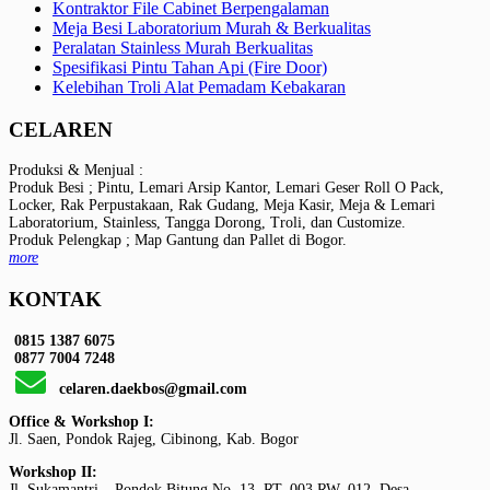
Kontraktor File Cabinet Berpengalaman
Meja Besi Laboratorium Murah & Berkualitas
Peralatan Stainless Murah Berkualitas
Spesifikasi Pintu Tahan Api (Fire Door)
Kelebihan Troli Alat Pemadam Kebakaran
CELAREN
Produksi & Menjual :
Produk Besi ; Pintu, Lemari Arsip Kantor, Lemari Geser Roll O Pack,
Locker, Rak Perpustakaan, Rak Gudang, Meja Kasir, Meja & Lemari
Laboratorium, Stainless, Tangga Dorong, Troli, dan Customize.
Produk Pelengkap ; Map Gantung dan Pallet di Bogor.
more
KONTAK
0815 1387 6075
0877 7004 7248
celaren.daekbos@gmail.com
Office & Workshop I:
Jl. Saen, Pondok Rajeg, Cibinong, Kab. Bogor
Workshop II:
Jl. Sukamantri – Pondok Bitung No. 13, RT. 003 RW. 012, Desa