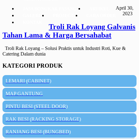
April 30,
JASA BONGKAR PASANG
ARTIKEL
2023
GALERI
PROJECT
CARA ORDER
KONTAK
Troli Rak Loyang Galvanis
Tahan Lama & Harga Bersahabat
Troli Rak Loyang – Solusi Praktis untuk Industri Roti, Kue &
Catering Dalam dunia
KATEGORI PRODUK
LEMARI (CABINET)
MAP GANTUNG
PINTU BESI (STEEL DOOR)
RAK BESI (RACKING STORAGE)
RANJANG BESI (BUNGBED)