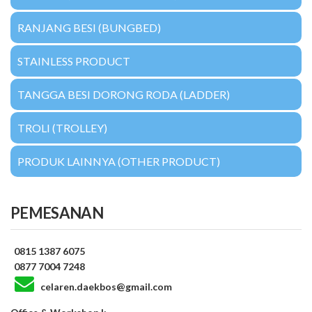
RANJANG BESI (BUNGBED)
STAINLESS PRODUCT
TANGGA BESI DORONG RODA (LADDER)
TROLI (TROLLEY)
PRODUK LAINNYA (OTHER PRODUCT)
PEMESANAN
0815 1387 6075
0877 7004 7248
celaren.daekbos@gmail.com