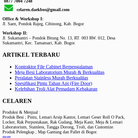
0877 7004 7248
celaren.daekbos@gmail.com
Office & Workshop I:
Jl. Saen, Pondok Rajeg, Cibinong, Kab. Bogor
Workshop II:
Jl. Sukamantri – Pondok Bitung No. 13, RT. 003 RW. 012, Desa
Sukamantri, Kec. Tamansari, Kab. Bogor.
ARTIKEL TERBARU
Kontraktor File Cabinet Berpengalaman
Meja Besi Laboratorium Murah & Berkualitas
Peralatan Stainless Murah Berkualitas
Spesifikasi Pintu Tahan Api (Fire Door)
Kelebihan Troli Alat Pemadam Kebakaran
CELAREN
Produksi & Menjual :
Produk Besi ; Pintu, Lemari Arsip Kantor, Lemari Geser Roll O Pack,
Locker, Rak Perpustakaan, Rak Gudang, Meja Kasir, Meja & Lemari
Laboratorium, Stainless, Tangga Dorong, Troli, dan Customize.
Produk Pelengkap ; Map Gantung dan Pallet di Bogor.
more