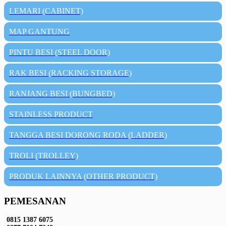
LEMARI (CABINET)
MAP GANTUNG
PINTU BESI (STEEL DOOR)
RAK BESI (RACKING STORAGE)
RANJANG BESI (BUNGBED)
STAINLESS PRODUCT
TANGGA BESI DORONG RODA (LADDER)
TROLI (TROLLEY)
PRODUK LAINNYA (OTHER PRODUCT)
PEMESANAN
0815 1387 6075