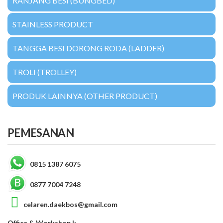
RANJANG BESI (BUNGBED)
STAINLESS PRODUCT
TANGGA BESI DORONG RODA (LADDER)
TROLI (TROLLEY)
PRODUK LAINNYA (OTHER PRODUCT)
PEMESANAN
0815 1387 6075
0877 7004 7248
celaren.daekbos@gmail.com
Office & Workshop I: