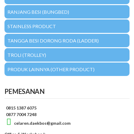
RANJANG BESI (BUNGBED)
STAINLESS PRODUCT
TANGGA BESI DORONG RODA (LADDER)
TROLI (TROLLEY)
PRODUK LAINNYA (OTHER PRODUCT)
PEMESANAN
0815 1387 6075
0877 7004 7248
celaren.daekbos@gmail.com