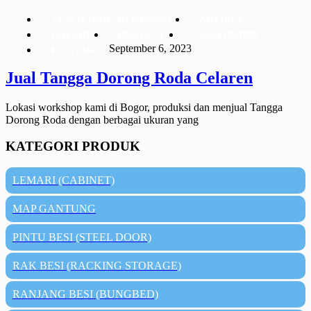
JASA BONGKAR PASANG
ARTIKEL
GALERI
PROJECT
CARA ORDER
September 6, 2023
KONTAK
Jual Tangga Dorong Roda Celaren
Lokasi workshop kami di Bogor, produksi dan menjual Tangga
Dorong Roda dengan berbagai ukuran yang
KATEGORI PRODUK
LEMARI (CABINET)
MAP GANTUNG
PINTU BESI (STEEL DOOR)
RAK BESI (RACKING STORAGE)
RANJANG BESI (BUNGBED)