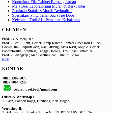
Kontraktor File Cabinet Berpengalaman
Meja Besi Laboratorium Murah & Berkualitas
Peralatan Stainless Murah Berkualitas
Spesifikasi Pintu Tahan Api (Fire Door)
Kelebihan Troli Alat Pemadam Kebakaran
CELAREN
Produksi & Menjual :
Produk Besi ; Pintu, Lemari Arsip Kantor, Lemari Geser Roll O Pack,
Locker, Rak Perpustakaan, Rak Gudang, Meja Kasir, Meja & Lemari
Laboratorium, Stainless, Tangga Dorong, Troli, dan Customize.
Produk Pelengkap ; Map Gantung dan Pallet di Bogor.
more
KONTAK
0815 1387 6075
0877 7004 7248
celaren.daekbos@gmail.com
Office & Workshop I:
Jl. Saen, Pondok Rajeg, Cibinong, Kab. Bogor
Workshop II:
Jl. Sukamantri – Pondok Bitung No. 13, RT. 003 RW. 012, Desa