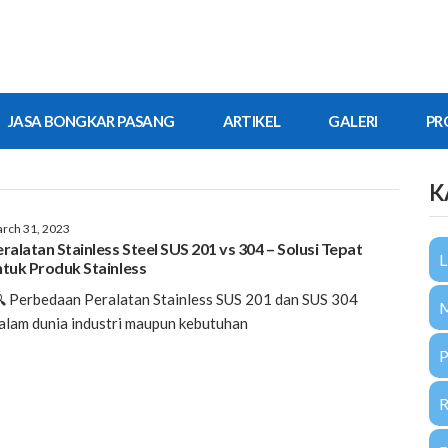
JASA BONGKAR PASANG
ARTIKEL
GALERI
PR
K
rch 31, 2023
ralatan Stainless Steel SUS 201 vs 304 – Solusi Tepat
L
ntuk Produk Stainless
 Perbedaan Peralatan Stainless SUS 201 dan SUS 304
lam dunia industri maupun kebutuhan
P
R