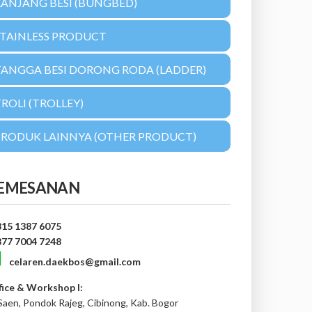
RANJANG BESI (BUNGBED)
STAINLESS PRODUCT
TANGGA BESI DORONG RODA (LADDER)
ROLI (TROLLEY)
PRODUK LAINNYA (OTHER PRODUCT)
EMESANAN
815 1387 6075
877 7004 7248
celaren.daekbos@gmail.com
fice & Workshop I:
 Saen, Pondok Rajeg, Cibinong, Kab. Bogor