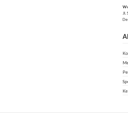
Wo
Jl.
De
A
Ko
Me
Pe
Sp
Ke