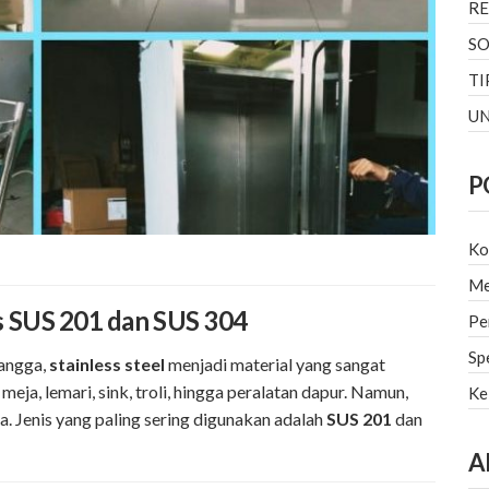
R
SO
TI
U
P
Ko
Me
ss SUS 201 dan SUS 304
Pe
Sp
tangga,
stainless steel
menjadi material yang sangat
eja, lemari, sink, troli, hingga peralatan dapur. Namun,
Ke
a. Jenis yang paling sering digunakan adalah
SUS 201
dan
A