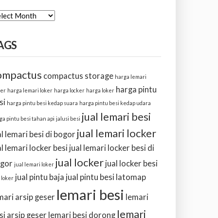
CHIVE
AGS
ompactus
compactus storage
harga lemari
harga pintu
ker
harga lemari loker
harga locker
harga loker
si
harga pintu besi kedap suara
harga pintu besi kedap udara
jual lemari besi
ga pintu besi tahan api
jalusi besi
jual lemari locker
al lemari besi di bogor
al lemari locker besi
jual lemari locker besi di
jual locker
gor
jual locker besi
jual lemari loker
jual pintu baja
jual pintu besi
latomap
 loker
lemari besi
mari arsip geser
lemari
lemari
si arsip geser
lemari besi dorong