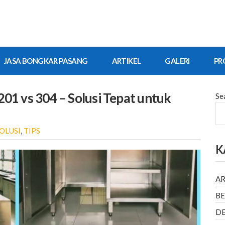
JASA BONGKAR PASANG
ARTIKEL
GALERI
PR
201 vs 304 – Solusi Tepat untuk
Se
OLUSI
,
TIPS
K
AR
BE
DE