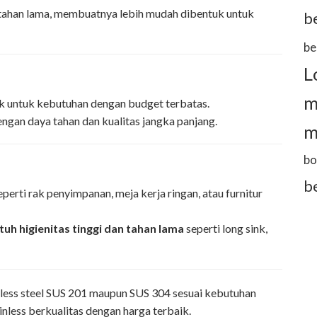
dan tahan lama, membuatnya lebih mudah dibentuk untuk
b
be
L
m
ok untuk kebutuhan dengan budget terbatas.
ngan daya tahan dan kualitas jangka panjang.
m
bo
b
perti rak penyimpanan, meja kerja ringan, atau furnitur
tuh higienitas tinggi dan tahan lama
seperti long sink,
less steel SUS 201 maupun SUS 304 sesuai kebutuhan
nless berkualitas dengan harga terbaik.