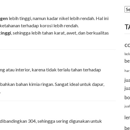
AR
ogen
lebih tinggi, namun kadar nikel lebih rendah. Hal ini
ketahanan terhadap korosi lebih rendah.
T
tinggi
, sehingga lebih tahan karat, awet, dan berkualitas
c
loc
be
g atau interior, karena tidak terlalu tahan terhadap
har
ju
 bahkan bahan kimia ringan. Sangat ideal untuk dapur,
ju
.
bo
jual
le
as dibandingkan 304, sehingga sering digunakan untuk
be