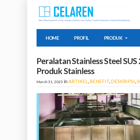
HOME
PROFIL
PRODUK
Peralatan Stainless Steel SUS 
Produk Stainless
in
ARTIKEL
,
BENEFIT
,
DESKRIPSI
,
S
March 31, 2023