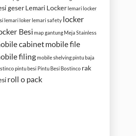
esi geser
Lemari Locker
lemari locker
locker
si
lemari loker
lemari safety
ocker Besi
map gantung
Meja Stainless
obile cabinet
mobile file
obile filing
mobile shelving
pintu baja
rak
stinco
pintu besi
Pintu Besi Bostinco
roll o pack
esi