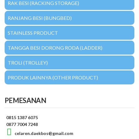
RAK BESI (RACKING STORAGE)
RANJANG BESI (BUNGBED)
STAINLESS PRODUCT
TANGGA BESI DORONG RODA (LADDER)
TROLI (TROLLEY)
PRODUK LAINNYA (OTHER PRODUCT)
PEMESANAN
0815 1387 6075
0877 7004 7248
celaren.daekbos@gmail.com