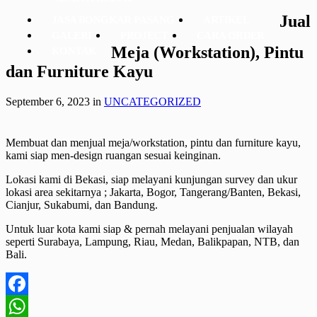
Jual
JASA BONGKAR PASANG
ARTIKEL
GALERI
PROJECT
CARA ORDER
Meja (Workstation), Pintu
KONTAK
dan Furniture Kayu
September 6, 2023
in
UNCATEGORIZED
Membuat dan menjual meja/workstation, pintu dan furniture kayu,
kami siap men-design ruangan sesuai keinginan.
Lokasi kami di Bekasi, siap melayani kunjungan survey dan ukur
lokasi area sekitarnya ; Jakarta, Bogor, Tangerang/Banten, Bekasi,
Cianjur, Sukabumi, dan Bandung.
Untuk luar kota kami siap & pernah melayani penjualan wilayah
seperti Surabaya, Lampung, Riau, Medan, Balikpapan, NTB, dan
Bali.
Facebook