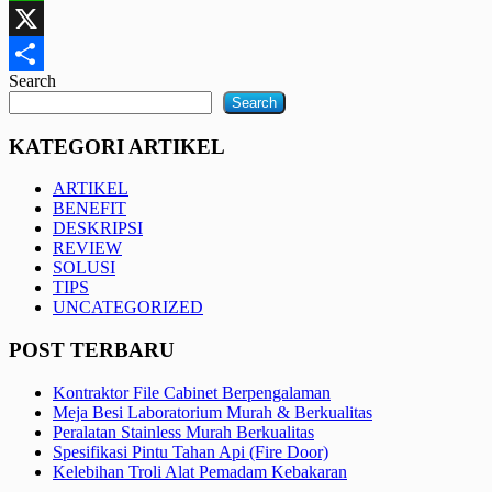
WhatsApp
X
Search
Share
Search
KATEGORI ARTIKEL
ARTIKEL
BENEFIT
DESKRIPSI
REVIEW
SOLUSI
TIPS
UNCATEGORIZED
POST TERBARU
Kontraktor File Cabinet Berpengalaman
Meja Besi Laboratorium Murah & Berkualitas
Peralatan Stainless Murah Berkualitas
Spesifikasi Pintu Tahan Api (Fire Door)
Kelebihan Troli Alat Pemadam Kebakaran