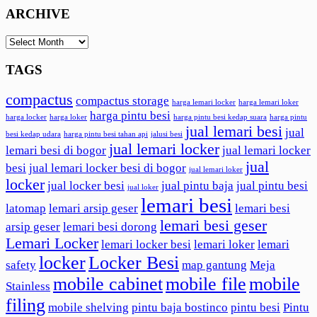
ARCHIVE
ARCHIVE
TAGS
compactus
compactus storage
harga lemari locker
harga lemari loker
harga pintu besi
harga locker
harga loker
harga pintu besi kedap suara
harga pintu
jual lemari besi
jual
besi kedap udara
harga pintu besi tahan api
jalusi besi
jual lemari locker
lemari besi di bogor
jual lemari locker
jual
besi
jual lemari locker besi di bogor
jual lemari loker
locker
jual locker besi
jual pintu baja
jual pintu besi
jual loker
lemari besi
latomap
lemari arsip geser
lemari besi
lemari besi geser
arsip geser
lemari besi dorong
Lemari Locker
lemari locker besi
lemari loker
lemari
locker
Locker Besi
safety
map gantung
Meja
mobile cabinet
mobile file
mobile
Stainless
filing
mobile shelving
pintu baja bostinco
pintu besi
Pintu