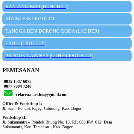
RANJANG BESI (BUNGBED)
STAINLESS PRODUCT
TANGGA BESI DORONG RODA (LADDER)
TROLI (TROLLEY)
PRODUK LAINNYA (OTHER PRODUCT)
PEMESANAN
0815 1387 6075
0877 7004 7248
celaren.daekbos@gmail.com
Office & Workshop I:
Jl. Saen, Pondok Rajeg, Cibinong, Kab. Bogor
Workshop II:
Jl. Sukamantri – Pondok Bitung No. 13, RT. 003 RW. 012, Desa
Sukamantri, Kec. Tamansari, Kab. Bogor.