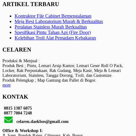
ARTIKEL TERBARU
Kontraktor File Cabinet Berpengalaman
Meja Besi Laboratorium Murah & Berkualitas
Peralatan Stainless Murah Berkualitas
Spesifikasi Pintu Tahan Api (Fire Door)
Kelebihan Troli Alat Pemadam Kebakaran
CELAREN
Produksi & Menjual :
Produk Besi ; Pintu, Lemari Arsip Kantor, Lemari Geser Roll O Pack,
Locker, Rak Perpustakaan, Rak Gudang, Meja Kasir, Meja & Lemari
Laboratorium, Stainless, Tangga Dorong, Troli, dan Customize.
Produk Pelengkap ; Map Gantung dan Pallet di Bogor.
more
KONTAK
0815 1387 6075
0877 7004 7248
celaren.daekbos@gmail.com
Office & Workshop I:
Jl. Saen, Pondok Rajeg, Cibinong, Kab. Bogor