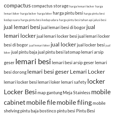
compactus
compactus storage
harga lemari locker
harga
harga pintu besi
lemari loker
harga locker
harga loker
harga pintu besi
kedap suara
harga pintu besi kedap udara
harga pintu besi tahan api
jalusi besi
jual lemari besi
jual
jual lemari besi di bogor
lemari locker
jual lemari locker besi
jual lemari locker
jual locker
besi di bogor
jual locker besi
jual lemari loker
jual
jual pintu baja
jual pintu besi
latomap
lemari arsip
loker
lemari besi
geser
lemari besi arsip geser
lemari
lemari besi geser
Lemari Locker
besi dorong
locker
lemari locker besi
lemari loker
lemari safety
Locker Besi
mobile
map gantung
Meja Stainless
cabinet
mobile file
mobile filing
mobile
shelving
pintu baja bostinco
pintu besi
Pintu Besi