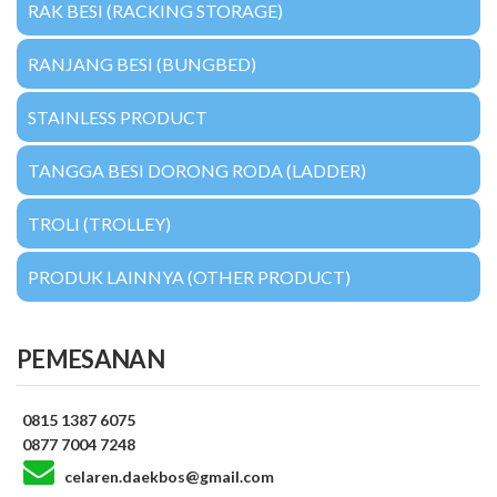
RAK BESI (RACKING STORAGE)
RANJANG BESI (BUNGBED)
STAINLESS PRODUCT
TANGGA BESI DORONG RODA (LADDER)
TROLI (TROLLEY)
PRODUK LAINNYA (OTHER PRODUCT)
PEMESANAN
0815 1387 6075
0877 7004 7248
celaren.daekbos@gmail.com