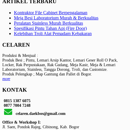
ARTIKEL TERBARU
Kontraktor File Cabinet Berpengalaman
Meja Besi Laboratorium Murah & Berkualitas
Peralatan Stainless Murah Berkualitas
Spesifikasi Pintu Tahan Api (Fire Door)
Kelebihan Troli Alat Pemadam Kebakaran
CELAREN
Produksi & Menjual :
Produk Besi ; Pintu, Lemari Arsip Kantor, Lemari Geser Roll O Pack,
Locker, Rak Perpustakaan, Rak Gudang, Meja Kasir, Meja & Lemari
Laboratorium, Stainless, Tangga Dorong, Troli, dan Customize.
Produk Pelengkap ; Map Gantung dan Pallet di Bogor.
more
KONTAK
0815 1387 6075
0877 7004 7248
celaren.daekbos@gmail.com
Office & Workshop I:
Jl. Saen, Pondok Rajeg, Cibinong, Kab. Bogor