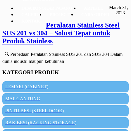
March 31,
JASA BONGKAR PASANG
ARTIKEL
2023
GALERI
PROJECT
CARA ORDER
KONTAK
Peralatan Stainless Steel
SUS 201 vs 304 – Solusi Tepat untuk
Produk Stainless
🔍 Perbedaan Peralatan Stainless SUS 201 dan SUS 304 Dalam
dunia industri maupun kebutuhan
KATEGORI PRODUK
LEMARI (CABINET)
MAP GANTUNG
PINTU BESI (STEEL DOOR)
RAK BESI (RACKING STORAGE)