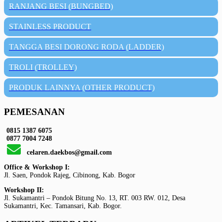
RANJANG BESI (BUNGBED)
STAINLESS PRODUCT
TANGGA BESI DORONG RODA (LADDER)
TROLI (TROLLEY)
PRODUK LAINNYA (OTHER PRODUCT)
PEMESANAN
0815 1387 6075
0877 7004 7248
celaren.daekbos@gmail.com
Office & Workshop I:
Jl. Saen, Pondok Rajeg, Cibinong, Kab. Bogor
Workshop II:
Jl. Sukamantri – Pondok Bitung No. 13, RT. 003 RW. 012, Desa
Sukamantri, Kec. Tamansari, Kab. Bogor.