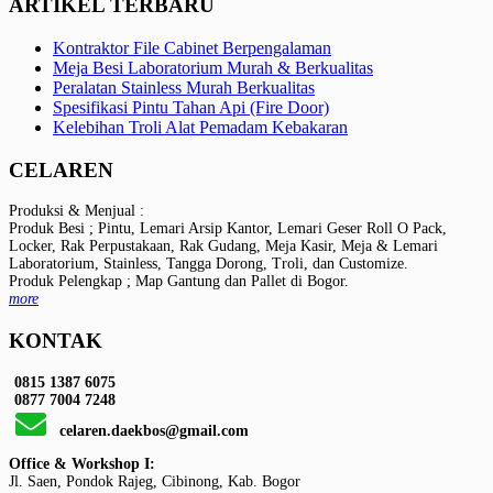
ARTIKEL TERBARU
Kontraktor File Cabinet Berpengalaman
Meja Besi Laboratorium Murah & Berkualitas
Peralatan Stainless Murah Berkualitas
Spesifikasi Pintu Tahan Api (Fire Door)
Kelebihan Troli Alat Pemadam Kebakaran
CELAREN
Produksi & Menjual :
Produk Besi ; Pintu, Lemari Arsip Kantor, Lemari Geser Roll O Pack,
Locker, Rak Perpustakaan, Rak Gudang, Meja Kasir, Meja & Lemari
Laboratorium, Stainless, Tangga Dorong, Troli, dan Customize.
Produk Pelengkap ; Map Gantung dan Pallet di Bogor.
more
KONTAK
0815 1387 6075
0877 7004 7248
celaren.daekbos@gmail.com
Office & Workshop I:
Jl. Saen, Pondok Rajeg, Cibinong, Kab. Bogor