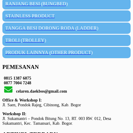
RANJANG BESI (BUNGBED)
STAINLESS PRODUCT
TANGGA BESI DORONG RODA (LADDER)
TROLI (TROLLEY)
PRODUK LAINNYA (OTHER PRODUCT)
PEMESANAN
0815 1387 6075
0877 7004 7248
celaren.daekbos@gmail.com
Office & Workshop I:
Jl. Saen, Pondok Rajeg, Cibinong, Kab. Bogor
Workshop II:
Jl. Sukamantri – Pondok Bitung No. 13, RT. 003 RW. 012, Desa
Sukamantri, Kec. Tamansari, Kab. Bogor.