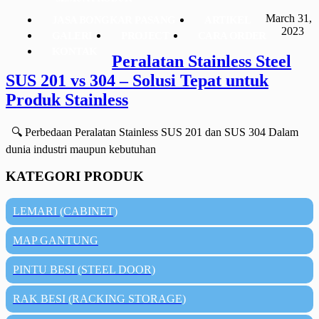
March 31,
JASA BONGKAR PASANG
ARTIKEL
2023
GALERI
PROJECT
CARA ORDER
KONTAK
Peralatan Stainless Steel
SUS 201 vs 304 – Solusi Tepat untuk
Produk Stainless
🔍 Perbedaan Peralatan Stainless SUS 201 dan SUS 304 Dalam
dunia industri maupun kebutuhan
KATEGORI PRODUK
LEMARI (CABINET)
MAP GANTUNG
PINTU BESI (STEEL DOOR)
RAK BESI (RACKING STORAGE)