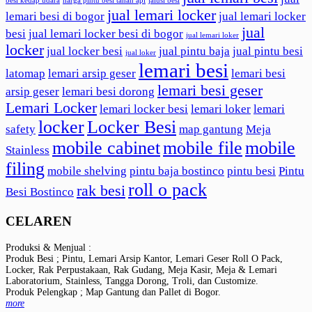
besi kedap udara
harga pintu besi tahan api
jalusi besi
jual lemari locker
lemari besi di bogor
jual lemari locker
jual
besi
jual lemari locker besi di bogor
jual lemari loker
locker
jual locker besi
jual pintu baja
jual pintu besi
jual loker
lemari besi
latomap
lemari arsip geser
lemari besi
lemari besi geser
arsip geser
lemari besi dorong
Lemari Locker
lemari locker besi
lemari loker
lemari
locker
Locker Besi
safety
map gantung
Meja
mobile cabinet
mobile file
mobile
Stainless
filing
mobile shelving
pintu baja bostinco
pintu besi
Pintu
roll o pack
rak besi
Besi Bostinco
CELAREN
Produksi & Menjual :
Produk Besi ; Pintu, Lemari Arsip Kantor, Lemari Geser Roll O Pack,
Locker, Rak Perpustakaan, Rak Gudang, Meja Kasir, Meja & Lemari
Laboratorium, Stainless, Tangga Dorong, Troli, dan Customize.
Produk Pelengkap ; Map Gantung dan Pallet di Bogor.
more