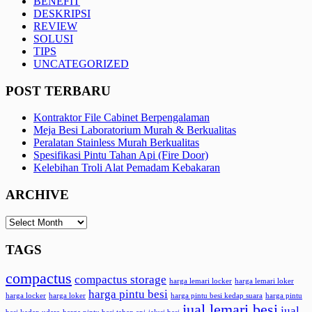
BENEFIT
DESKRIPSI
REVIEW
SOLUSI
TIPS
UNCATEGORIZED
POST TERBARU
Kontraktor File Cabinet Berpengalaman
Meja Besi Laboratorium Murah & Berkualitas
Peralatan Stainless Murah Berkualitas
Spesifikasi Pintu Tahan Api (Fire Door)
Kelebihan Troli Alat Pemadam Kebakaran
ARCHIVE
ARCHIVE
TAGS
compactus
compactus storage
harga lemari locker
harga lemari loker
harga pintu besi
harga locker
harga loker
harga pintu besi kedap suara
harga pintu
jual lemari besi
jual