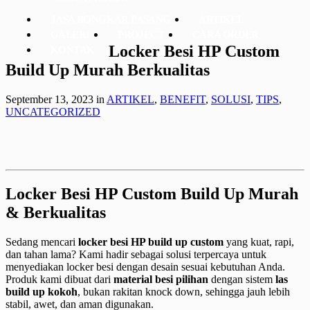
JASA BONGKAR PASANG
ARTIKEL
GALERI
PROJECT
CARA ORDER
Locker Besi HP Custom
KONTAK
Build Up Murah Berkualitas
September 13, 2023
in
ARTIKEL
,
BENEFIT
,
SOLUSI
,
TIPS
,
UNCATEGORIZED
Locker Besi HP Custom Build Up Murah
& Berkualitas
Sedang mencari
locker besi HP build up custom
yang kuat, rapi,
dan tahan lama? Kami hadir sebagai solusi terpercaya untuk
menyediakan locker besi dengan desain sesuai kebutuhan Anda.
Produk kami dibuat dari
material besi pilihan
dengan sistem
las
build up kokoh
, bukan rakitan knock down, sehingga jauh lebih
stabil, awet, dan aman digunakan.